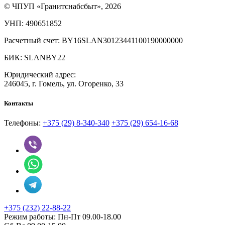
© ЧПУП «Гранитснабсбыт», 2026
УНП: 490651852
Расчетный счет: BY16SLAN30123441100190000000
БИК: SLANBY22
Юридический адрес:
246045, г. Гомель, ул. Огоренко, 33
Контакты
Телефоны:
+375 (29) 8-340-340
+375 (29) 654-16-68
+375 (232) 22-88-22
Режим работы:
Пн-Пт 09.00-18.00