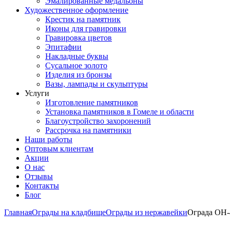
Эмалированные медальоны
Художественное оформление
Крестик на памятник
Иконы для гравировки
Гравировка цветов
Эпитафии
Накладные буквы
Сусальное золото
Изделия из бронзы
Вазы, лампады и скульптуры
Услуги
Изготовление памятников
Установка памятников в Гомеле и области
Благоустройство захоронений
Рассрочка на памятники
Наши работы
Оптовым клиентам
Акции
О нас
Отзывы
Контакты
Блог
Главная
Ограды на кладбище
Ограды из нержавейки
Ограда ОН-