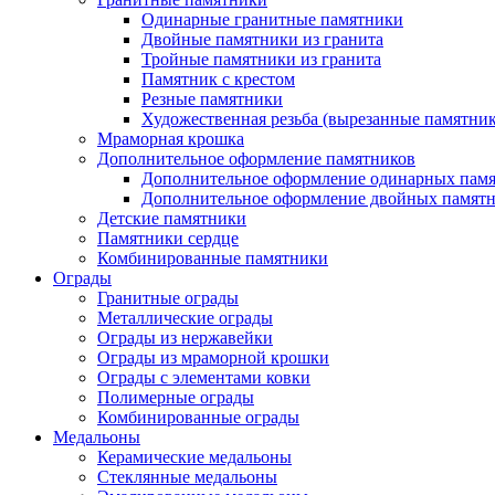
Одинарные гранитные памятники
Двойные памятники из гранита
Тройные памятники из гранита
Памятник с крестом
Резные памятники
Художественная резьба (вырезанные памятни
Мраморная крошка
Дополнительное оформление памятников
Дополнительное оформление одинарных пам
Дополнительное оформление двойных памят
Детские памятники
Памятники сердце
Комбинированные памятники
Ограды
Гранитные ограды
Металлические ограды
Ограды из нержавейки
Ограды из мраморной крошки
Ограды с элементами ковки
Полимерные ограды
Комбинированные ограды
Медальоны
Керамические медальоны
Стеклянные медальоны